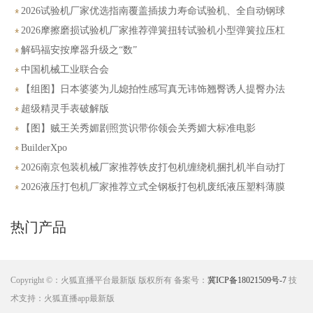
2026试验机厂家优选指南覆盖插拔力寿命试验机、全自动钢球
冲击、高低温拉力落球冲击摩擦系数
2026摩擦磨损试验机厂家推荐弹簧扭转试验机小型弹簧拉压杠
杆式四球摩擦磨损数显式扭转自动厂家优选指南！
解码福安按摩器升级之“数”
中国机械工业联合会
【组图】日本婆婆为儿媳拍性感写真无讳饰翘臀诱人提臀办法
有哪些
超级精灵手表破解版
【图】贼王关秀媚剧照赏识带你领会关秀媚大标准电影
BuilderXpo
2026南京包装机械厂家推荐铁皮打包机缠绕机捆扎机半自动打
包机厂家优选指南！
2026液压打包机厂家推荐立式全钢板打包机废纸液压塑料薄膜
饮料瓶塑料厂家优选指南！
热门产品
Copyright ©：火狐直播平台最新版 版权所有 备案号：
冀ICP备18021509号-7
技
术支持：火狐直播app最新版