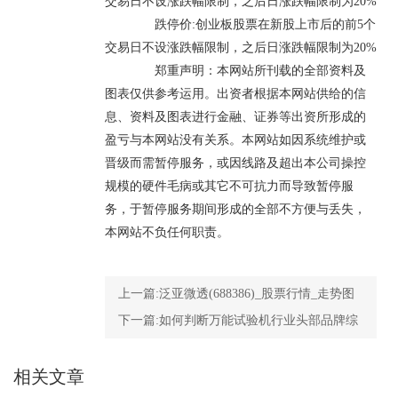
交易日不设涨跌幅限制，之后日涨跌幅限制为20%
跌停价:创业板股票在新股上市后的前5个
交易日不设涨跌幅限制，之后日涨跌幅限制为20%
郑重声明：本网站所刊载的全部资料及
图表仅供参考运用。出资者根据本网站供给的信
息、资料及图表进行金融、证券等出资所形成的
盈亏与本网站没有关系。本网站如因系统维护或
晋级而需暂停服务，或因线路及超出本公司操控
规模的硬件毛病或其它不可抗力而导致暂停服
务，于暂停服务期间形成的全部不方便与丢失，
本网站不负任何职责。
上一篇:
泛亚微透(688386)_股票行情_走势图
—东方财富网
下一篇:
如何判断万能试验机行业头部品牌综
合实力
相关文章