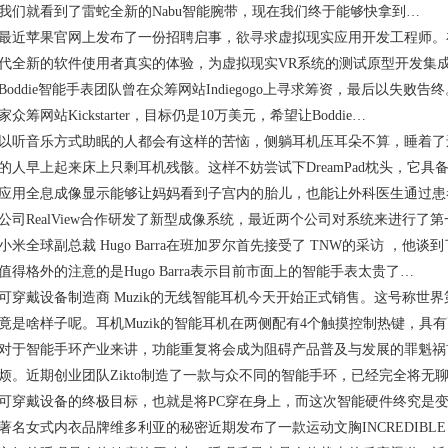
我们就看到了雷蛇全新的Nabu智能腕带，现在我们终于能够快拿到…
苹果官网上发布了一份招聘启事，欲寻求虚拟现实应用开发工程师。
代全新的软件使用者真实的体验，为虚拟现实VR系统的测试原型开发集
ddie智能手表团队曾在众筹网站Indiegogo上寻求筹资，最后以失
众筹网站Kickstarter，目标仍是10万美元，希望让Boddie…
音乐方式助眠的人都会有这样的苦恼，侧躺耳机压耳朵不算，睡着了
的人早上起来床上只剩耳机残骸。这样不妨尝试下DreamPad枕头，它具
全息成像显示能够让妈妈看到子宫内的胎儿，也能让外科医生通过患
公司RealView合作研发了新型成像系统，最近两个公司对系统来进行了
全球副总裁 Hugo Barra在班加罗尔首先接受了 TNW的采访 ，他谈
值得格外的注意的是Hugo Barra表示目前市面上的智能手表太贵了…
戴设备制造商 Muzik的无线智能耳机今天开始正式销售。这号称世界
竟是啥样子呢。耳机Muzik的智能耳机在两侧配有4个触摸控制热键，具
智能手环产业来讲，功能重复将会成为阻碍产品普及与发展的罪魁祸
烦。近期创业团队Zikto制造了一款与众不同的智能手环，已经完全将无
戴设备的终极目标，也就是将PC穿在身上，而这次智能硬件终究是变
著名女式内衣品牌维多利亚的秘密近期发布了一款运动文胸INCREDIBL