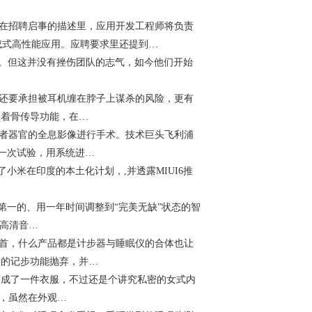
在招聘启事的描述里，应用开发工程师将负责
成式高性能应用。应聘要求里还提到…
败告终。但这并没有挫伤团队的志气，如今他们开始
还要承担被耳机缠在脖子上谋杀的风险，更有
备着骨传导功能，在…
者器官的全息影像进行手术。技术巨头飞利浦
第一次试验，用系统进…
到了小米在印度的本土化计划，,并透露MIUI6推
第一的、用一年时间调整到“完美无缺”状态的智
有高清音…
首，什么产品都是计步器与睡眠仪的合体也让
聊的记步功能抛弃，并…
成了一件衣服，不过还是个讲究私密的女式内
E，虽然在外观…