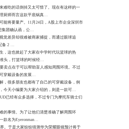
来难吃的话倒掉又太可惜了。现在有这样的一
理厨师而言这款平底锅真…
能将要量产。11月24日，A股上市企业深圳市
想集团确认函，公…
视觉差异却很难被商家捕捉，而通过眼球追
备 2 …
生，这也掀起了大家在中学时代玩篮球的热
有准头，打篮球的时候经…
主要卖点在于可以帮助盲人感知周围环境。不过
可穿戴设备的发展…
解，很多朋友也都有了自己的可穿戴设备，例
，今天小编要为大家介绍的，则是一款可…
装置HUD已经有众多选择，不过专门为摩托车骑士们
难的事情。为了让他们清楚准确了解周围环
为Eyeronman…
新视界。于是大家纷纷猜测华为荣耀眼镜预计将于