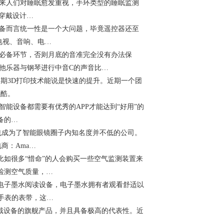
来人们对睡眠愈发重视，手环类型的睡眠监测
非穿戴设计…
备而言统一性是一个大问题，毕竟遥控器还至
括电视、音响、电…
必备环节，否则月底的音准完全没有办法保
他乐器与钢琴进行中音C的声音比…
期3D打印技术能说是快速的提升。近期一个团
炫酷。
设备都需要有优秀的APP才能达到“好用”的
备的…
也成为了智能眼镜圈子内知名度并不低的公司。
商：Ama…
如很多“惜命”的人会购买一些空气监测装置来
检测空气质量，…
的电子墨水阅读设备，电子墨水拥有者观看舒适以
手表的表带，这…
r可穿戴设备的旗舰产品，并且具备极高的代表性。近