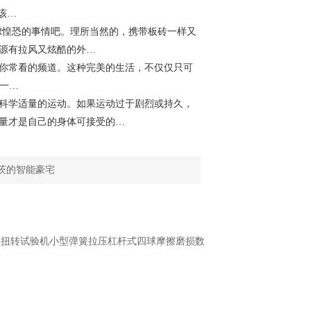
该…
惶恐的事情吧。理所当然的，携带板砖一样又
源有拉风又炫酷的外…
你常看的频道。这种完美的生活，不仅仅只可
新一…
科学适量的运动。如果运动过于剧烈或持久，
量才是自己的身体可接受的…
茨的智能豪宅
弹簧扭转试验机小型弹簧拉压杠杆式四球摩擦磨损数