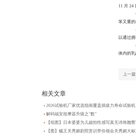
11 月
作为
笨又重的
早上
以通过拥有
在健
体内的乳
上一篇
刚度橡
相关文章
2026试验机厂家优选指南覆盖插拔力寿命试验
球冲击摩擦系数
解码福安按摩器升级之“数”
【组图】日本婆婆为儿媳拍性感写真无讳饰翘臀
【图】贼王关秀媚剧照赏识带你领会关秀媚大标