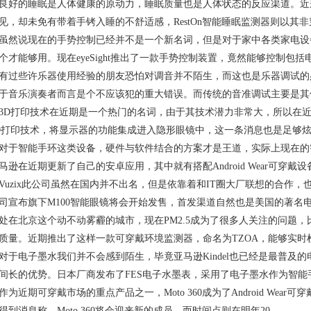
的睡眠是人体健康的原动力，睡眠质量也是人体状态的反应渠道。近
见，却未免有带着手铐入睡的不舒适感，RestOn智能睡眠监测器则以其
说现在的手势控制已经并不是一个新名词，但是对于家中各类家电设
4个才能够用。现在eyeSight推出了一款手势控制装置，竟然能够控制包
些许乐器使用经验的朋友恐怕对调音并不陌生，而这也是乐器调试的
于音乐演奏者而言是个不应该犯的重大错误。而传统的音准调试主要是其
打印技术在近期是一个热门的名词，由于其技术潜力非常大，所以在近
D打印技术，将显示器的功能集成进入隐形眼镜中，这一条消息也是足够
智能手环这类设备，硬件与软件结合的方案才是王道，实际上现在的智能
马逊在近期更新了自己的安卓应用，其中就有搭配Android Wear可穿戴设
zix此公司虽然在国内并不出名，但是依靠着和IT圈大厂联想的合作，
司宣布旗下M100智能眼镜将会开始发售，首发渠道自然也是美国的著名电
北京这个动不动雾霾的城市，现在PM2.5成为了很多人关注的问题，比
质量。近期推出了这样一款可穿戴环境监测器，命名为TZOA，能够实时
电子墨水我们并不会感到陌生，毕竟亚马逊Kindel也已经是最普及
间长的优势。日本厂商发布了FES电子水墨表，采用了电子墨水作为智能
近期可穿戴市场的重点产品之一，Moto 360成为了Android Wea
得到消息称，Moto 360将会迎来新的成员，而时间点则在明年20…