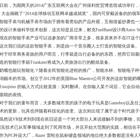
，为期两天的2014广东互联网大会在广州保利世贸博览馆成功举行，全
。大会揭晓了“2014全球移动互联网卓越成就奖”，国内可穿戴设备的的领
手表与机械手表市场由于拥有着类似的产品外观，互相借鉴抄袭也一
设计来做科学技术创新，这次却是反过来，耐克FuelBand设计商Astro Stu
的智能手表产业可以说参加的厂商非常之多，很多原来并不在IT这个
这次我们说的这款智能手表，则是由一个音乐圈人士打造的智能化设备。
经常商务差旅的用户而言，行李箱是出行必备的的东西，然而它却最
造的智能行李箱Trunkster将成为人类旅游出行的酷炫装备。
也能玩智能化？随着全民智能化进程的推广，智能水杯、智能电子秤
颇丰的市场。创立于2012年的英国Blue Maestro公司开发的这款智能奶
ojimo 的输入方式比较直接：实时翻译。在你输入某个词后，它会自动变成 
眼睛的表情。
我们的童年而言，大多数城市里的孩子的电子玩具是Gameboy以及任
术的更新，玩具也伴随着科技化的改变。这次则出现了属于这个时代孩子
说VR技术到到现在依旧还是一个对大部分人来说接触不到的事物，但
现实技术已从军事领域走到了民用市场，并且开始大范围的实践，相信在
PC外设大厂，Razer 雷蛇在鼠标键盘领域的地位绝大多数都是没有