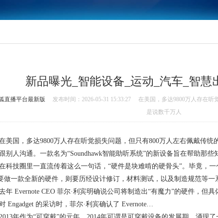
新品曝光_智能设备_运动_汽车_智慧
狐直播平台最新版
发布时间：2026-05-31 15:33:27
在美国，多达9800万人存在听
是说数千万人
国，多达9800万人存在听觉损失问题，但只有800万人左右佩戴传统
跟别人沟通。一款名为“Soundhawk智能助听系统”的新设备旨在帮助那些
技圈里一直流传着这么一句话，“硬件是块难啃的硬骨头”。毕竟，一
但要做一款全新的硬件，则要历经设计修订，材料测试，以及制造规范等一
 Evernote CEO 菲尔·利宾明确说公司将制造出“有魔力”的硬件
 Engadget 的采访时，菲尔·利宾确认了 Evernote…
13年作为“可穿戴”的元年，2014年可谓是可穿戴设备的发展期，涌现