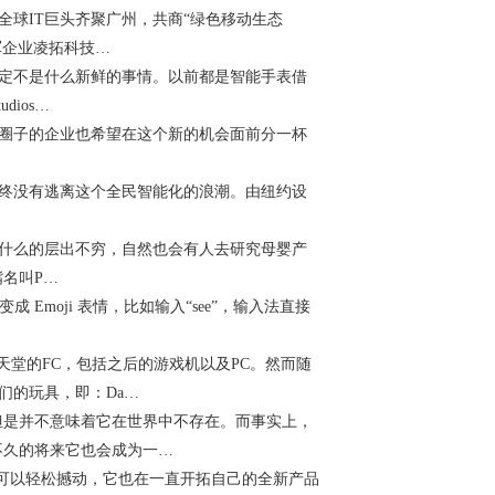
球IT巨头齐聚广州，共商“绿色移动生态
军企业凌拓科技…
定不是什么新鲜的事情。以前都是智能手表借
dios…
圈子的企业也希望在这个新的机会面前分一杯
终没有逃离这个全民智能化的浪潮。由纽约设
什么的层出不穷，自然也会有人去研究母婴产
嘴名叫P…
Emoji 表情，比如输入“see”，输入法直接
天堂的FC，包括之后的游戏机以及PC。然而随
们的玩具，即：Da…
是并不意味着它在世界中不存在。而事实上，
不久的将来它也会成为一…
人可以轻松撼动，它也在一直开拓自己的全新产品