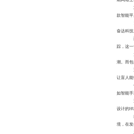
对于
款智能平
11
奋达科技
面对
踪，这一切
大多
潮。而包
近期
让盲人能
伴随
如智能手
近期
设计的H
或许
境，在发
之前