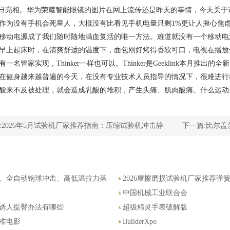
 24 日亮相。华为荣耀智能眼镜的图片在网上流传还是昨天的事情，今天关于
没有手机会死星人，大概没有比看见手机电量只剩1%更让人揪心焦虑
移动电源成了我们随时随地满血复活的唯一方法。难道就没有一个移动电
起床时，在清爽舒适的温度下，面包刚好烤得香软可口，电视在播放
一名管家实现，Thinker一样也可以。Thinker是Geeklink本月推出的全
身越来越普遍的今天，在没有专业技术人员指导的情况下，很难进行
酸来不及被处理，就会造成乳酸的堆积，产生头痛、肌肉酸痛。什么运动
:
2026年5月试验机厂家推荐指南：压缩试验机冲击静
下一篇:
比尔盖
胶拉力电子万能公司优选！
机、全自动钢球冲击、高低温拉力落
2026摩擦磨损试验机厂家推荐
显式扭转自动厂家优选指南！
中国机械工业联合会
诱人提臀办法有哪些
超级精灵手表破解版
准电影
BuilderXpo