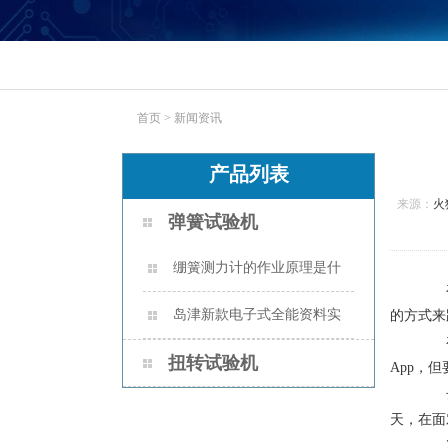
首页
>
新闻资讯
产品列表
来源：
火
弹簧试验机
绷簧测力计的作业原理是什
在美
么？
岛津新款电子式全能资料实
的方式来
在科
验机AUTOGRAPH AGS-X2 系列
扭转试验机
App，
去年
天，在面对
20