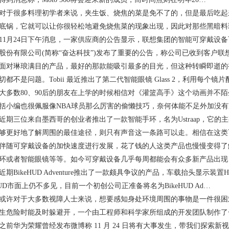
很多料理初学者来说，夹生饭、烧焦的菜是免不了的，但是最后吃起
底锅，它就可以让你很轻松地避免烧焦菜的现象出现，因此对那些黑暗料
月24日下午消息，一家供应商的公告显示，联想集团的智能可穿戴设备可
股份有限公司(简称“奋达科技”)发布了重要的公告，称公司已收到客户联
琳琅满目的产品，最好的那款能吸引最多的目光，但这种转瞬即逝的
都不是问题。Tobii 最近推出了第二代智能眼镜 Glass 2，利用每个镜片配
数80、90后的朋友在上学的时候相信对《灌篮高手》这个动画并不陌
括小编也很佩服像NBA球员那么厉害的偷懒技巧，奈何体能不足外加没
三位来自墨西哥的创业者推出了一款智能手环，名为Ustraap，它的
够更好地了解周围的最佳途径，则只有声音这一条路可以走。相信在这类
可穿戴设备的加快速度进行发展，花了钱的人这类产品也慢慢变得了
环或者智能眼镜等等。如今可穿戴设备几乎每周都能会有众多新产品出现
BikeHUD Adventure推出了一款颇具争议的产品，车载抬头显示
UD市面上仍不多见，目前一个初创公司正准备将名为BikeHUD Ad…
对于大多数视障人士来说，想要感知身处环境周围的事物是一件很困
生危险时能及时躲避开，一个由工程师和科学家所组成的开发团队制作了一款名
华为荣耀曾经发布微博称 11 月 24 日将有大事发生，带我们探索