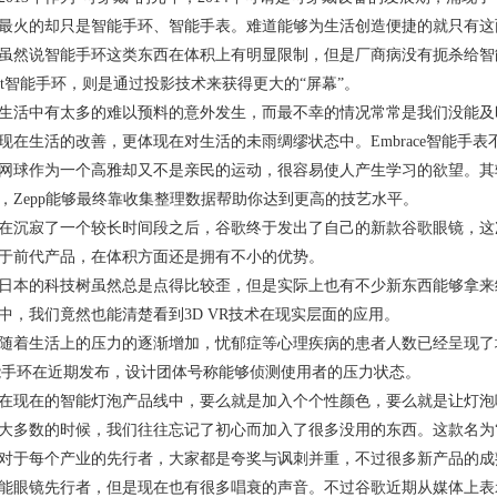
最火的却只是智能手环、智能手表。难道能够为生活创造便捷的就只有这
说智能手环这类东西在体积上有明显限制，但是厂商病没有扼杀给智
cret智能手环，则是通过投影技术来获得更大的“屏幕”。
中有太多的难以预料的意外发生，而最不幸的情况常常是我们没能及
现在生活的改善，更体现在对生活的未雨绸缪状态中。Embrace智能手
作为一个高雅却又不是亲民的运动，很容易使人产生学习的欲望。其
，Zepp能够最终靠收集整理数据帮助你达到更高的技艺水平。
寂了一个较长时间段之后，谷歌终于发出了自己的新款谷歌眼镜，这
于前代产品，在体积方面还是拥有不小的优势。
的科技树虽然总是点得比较歪，但是实际上也有不少新东西能够拿来
中，我们竟然也能清楚看到3D VR技术在现实层面的应用。
生活上的压力的逐渐增加，忧郁症等心理疾病的患者人数已经呈现了
e智能手环在近期发布，设计团体号称能够侦测使用者的压力状态。
在的智能灯泡产品线中，要么就是加入个个性颜色，要么就是让灯泡
大多数的时候，我们往往忘记了初心而加入了很多没用的东西。这款名为“The 
每个产业的先行者，大家都是夸奖与讽刺并重，不过很多新产品的成
能眼镜先行者，但是现在也有很多唱衰的声音。不过谷歌近期从媒体上表