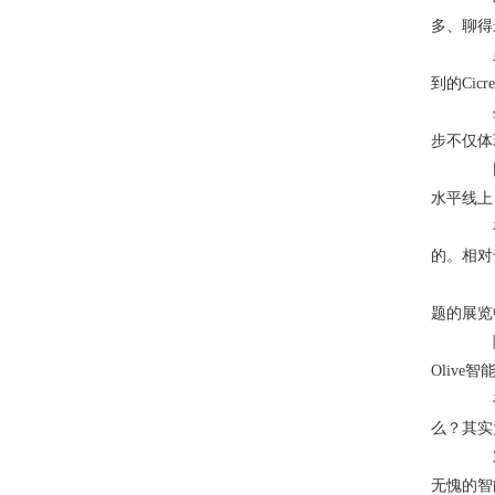
多、聊得
虽然
到的Ci
生活
步不仅体
网球
水平线上
在沉
的。相对
日本
题的展览
随着
Oliv
在现
么？其实
对于
无愧的智