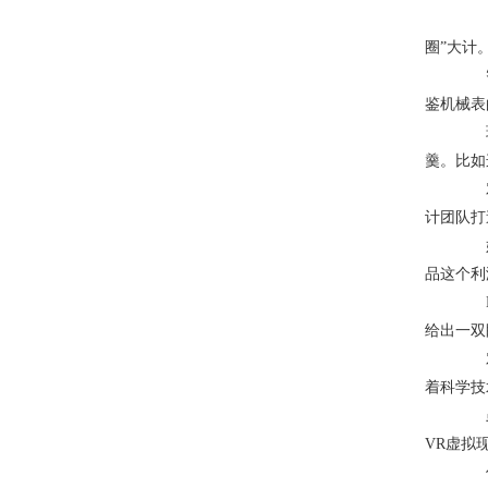
日前
圈”大计
智能
鉴机械表的
现在
羹。比如
对于
计团队打
奶嘴
品这个利润
Em
给出一双
对于
着科学技
虽然
VR虚拟
作为