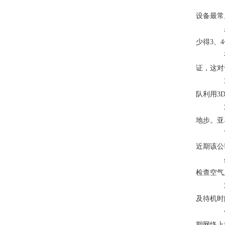
良好
设备最常
虽然
少得3、
有过
证，这对
3D
队利用3
对于
地步。亚
Vu
近期该公
处在
检查空气
对于
及待机时
作为
期网络上