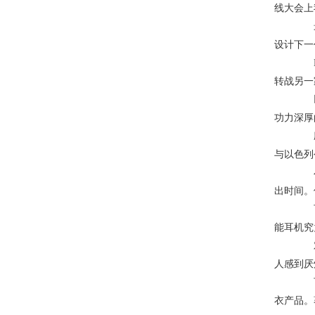
线大会上
最近
设计下一
Bo
转战另一家
以听
功力深厚
应用
与以色列
小米
出时间。
可穿
能耳机究
对于
人感到厌
可穿
衣产品。