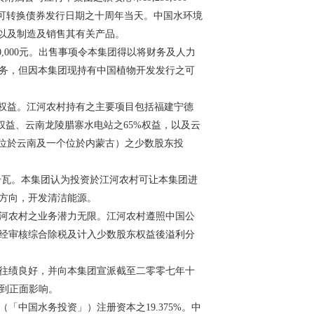
为可转换债券发行日期之十周年当天。中国水环境
，以及制造及销售其有关产品。
,000元。出售事项令本集团得以将财务及人力
务，但因本集团现持有中国植物开发发行之可
权益。江河农村持有之主要项目包括福建宁德
权益、云南龙陵腊寨水电站之65%权益，以及云
个位於云南及一个位於内蒙古）之少数股东投
千瓦。本集团认为投资於江河农村可让本集团进
方向，开发清洁能源。
河农村之业务潜力无限。江河农村遵照中国公
经审核综合除税及计入少数股东权益後溢利分
往绩良好，并向本集团宣派截至二零零七年十
受到正面影响。
中国水务投资」）注册资本之19.375%。中