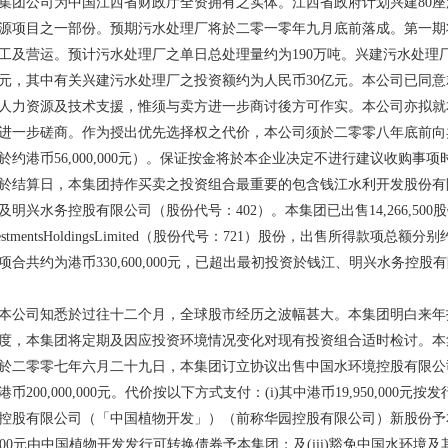
集团公司为中国江西省财政厅全资拥有之实体。江西省政府计划兴建80
源项目之一部份。预期污水处理厂将於二零一零年九月底前落成。第一期
工及营运。预计污水处理厂之单日总处理量约为190万吨。兴建污水处理
亿元，其中有关兴建污水处理厂之投资额约为人民币30亿元。本公司已同
人力资源及技术支援，惟须与卖方进一步商讨後方可作实。本公司亦拟就
进一步磋商。作为授出优先选择权之代价，本公司须於二零零八年底前向卖方支
於约港币56,000,000元）。保证按金将於本企业决定不进行建议收购事
算日，本集团持作买卖之投资组合最重要的包含钱江水利开发股份有
3）及明兴水务控股有限公司（股份代号：402）。本集团已出售14,266,500股钱
nvestmentsHoldingsLimited（股份代号：721）股份，出售所得款项总额分别
合共约为港币330,600,000元，已超出最初投资於钱江、明兴水务控股有限公司及PrimeI
司知悉於过往十二个月，全球股市经历之波幅甚大。本集团明白来年
度，本集团将定期及因应投资环境情况变化对现有投资组合适时检讨。本
零零七年六月二十九日，本集团订立协议出售中国水环境控股有限公
币200,000,000元。代价按以下方式支付：(i)其中港币19,950,000元按发
控股有限公司（「中国植物开发」）（前称华园控股有限公司）新股份予本
50,000元由中国植物开发发行可转换债券予本集团；及(iii)豁免中国水环境及