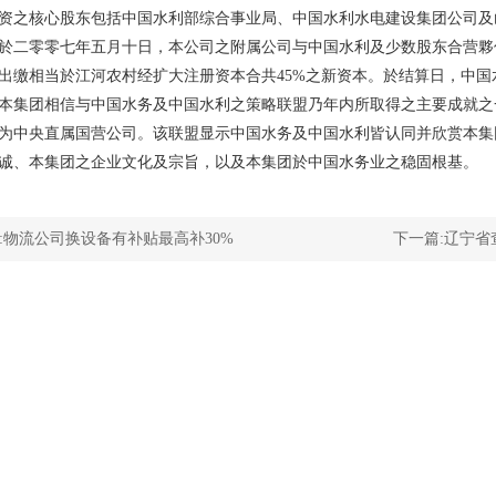
资之核心股东包括中国水利部综合事业局、中国水利水电建设集团公司及
零零七年五月十日，本公司之附属公司与中国水利及少数股东合营夥
出缴相当於江河农村经扩大注册资本合共45%之新资本。於结算日，中国
团相信与中国水务及中国水利之策略联盟乃年内所取得之主要成就之
为中央直属国营公司。该联盟显示中国水务及中国水利皆认同并欣赏本集
诚、本集团之企业文化及宗旨，以及本集团於中国水务业之稳固根基。
:
物流公司换设备有补贴最高补30%
下一篇:
辽宁省