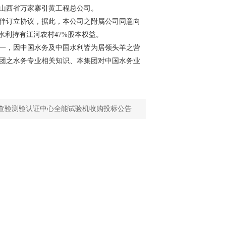
山西省万家寨引黄工程总公司。
伴订立协议，据此，本公司之附属公司同意向
水利持有江河农村47%股本权益。
一，因中国水务及中国水利皆为居领头羊之营
团之水务专业相关知识、本集团对中国水务业
查验测验认证中心全能试验机收购投标公告