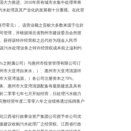
大力推进。2010年所有城市水集中处理率将
市污水处理及其产业化的发展都十分重视。在此背
：港币零元）。该营业额之贡献大多数来源于位於
司管理，并根据湖北省荆州市建设委员会所授
。获得该特许经营权之总代价为现金人民币
、摊销该污水处理业务之特许经营权成本前之溢利约
%之附属公司）与惠州市投资管理有限公司订
州市大亚湾自来水」）、惠州市大亚湾清源环
市大亚湾溢源」）各公司注册资本之70%。
务。惠州市大亚湾清源配备有最新建造及具有
於二零零七年七月开始经营，日处理污水能力
个完整经营年度二零零八年之业绩将透过拓阔客户
此江西省行政事业资产集团公司授予本公司优
後建议收购污水处理厂之经营权。江西省行政