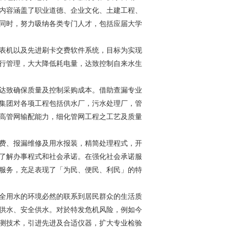
内容涵盖了职业道德、企业文化、土建工程、
同时，努力吸纳各类专门人才，包括应届大学
表机以及先进刷卡交费软件系统，目标为实现
行管理，大大降低耗电量，达致控制自来水生
达致确保质量及控制采购成本。借助查漏专业
集团对各项工程包括供水厂，污水处理厂，管
高管网输配能力，细化管网工程之工艺及质量
费、报漏维修及用水报装，精简处理程式，开
了解办事程式和社会承诺。在强化社会承诺服
服务，充足表现了「为民、便民、利民」的特
全用水的环境必然的联系到居民群众的生活质
供水、安全供水。对於特发危机风险，例如今
测技术，引进先进及合适仪器，扩大专业检验