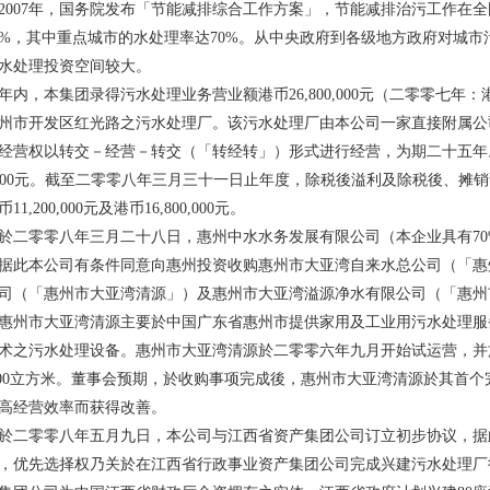
07年，国务院发布「节能减排综合工作方案」，节能减排治污工作在全国
0%，其中重点城市的水处理率达70%。从中央政府到各级地方政府对城
水处理投资空间较大。
，本集团录得污水处理业务营业额港币26,800,000元（二零零七年
州市开发区红光路之污水处理厂。该污水处理厂由本公司一家直接附属公
经营权以转交－经营－转交（「转经转」）形式进行经营，为期二十五年
000,000元。截至二零零八年三月三十一日止年度，除税後溢利及除税後
1,200,000元及港币16,800,000元。
零零八年三月二十八日，惠州中水水务发展有限公司（本企业具有70
据此本公司有条件同意向惠州投资收购惠州市大亚湾自来水总公司（「惠
司（「惠州市大亚湾清源」）及惠州市大亚湾溢源净水有限公司（「惠州
市大亚湾清源主要於中国广东省惠州市提供家用及工业用污水处理服
术之污水处理设备。惠州市大亚湾清源於二零零六年九月开始试运营，并
,000立方米。董事会预期，於收购事项完成後，惠州市大亚湾清源於其首
高经营效率而获得改善。
零零八年五月九日，本公司与江西省资产集团公司订立初步协议，据
，优先选择权乃关於在江西省行政事业资产集团公司完成兴建污水处理厂