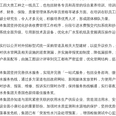
工四大类工种之一线员工，也包括财务专员和高管的综合素养培训。培训
术、财务、保险、质量管理体系内审员资格等诸多方面。在培训在职员工
硕士研究生，令人才多元化，积极培养优秀人才，形成团体梯队力量。
团坚持优化抄表收费管理工作程序，分段引进水费预交代扣系统和抄
系统全面升级。引用新技术及设备，优化水厂水泵机组及变频调压操作运
以公开对外招标型式统一采购管道及相关大型建材，以提升议价力，
对供水管网及相关设施的巡查测漏，并实施举报奖励制度，降低漏损率。
户表装配等，由施工图设计评审到完工都有严密监督，优化管网结构，提
团坚持完善供水服务，实现并完善「一站式服务」包括业务咨询、缴
水服务热线，通过多方渠道包括政府网站、新闻媒体发放资料，方便用户
对抄表、报装、维修、投诉实行限时办理，保持服务热线畅通，实行昼夜
水务集团天香国色获得最佳服务奖。
团亦知道与居民紧密关联的饮用水生产供应企业、营造清洁用水、安
设全面小康社会的重要部份。加强对水质监测和水源地的保护，坚持优质
藻暴发危机，集团已有「突发性水污染处理预案」，增强检验测试中心监