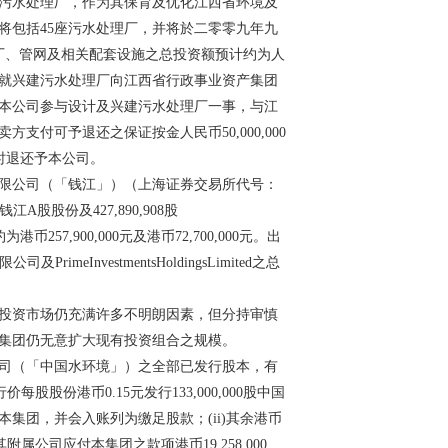
座污水处理厂，作为其保育及优化江西省环境及
将包括45座污水处理厂，并将於二零零九年九
厂、管网及相关配套设施之总投资额预计约为人
意就兴建污水处理厂向江西省行政事业资产集团
本公司参与设计及兴建污水处理厂一事，与江
付可予退还之保证按金人民币50,000,000
项时退还予本公司。
限公司（「钱江」）（上海证券交易所代号：
江A股股份及427,890,908股
约为港币257,900,000元及港币72,700,000元。出
nvestmentsHoldingsLimited之总
投资市场仍充满许多不明朗因素，但分持审慎
集团仍无意扩大现有投资组合之规模。
司（「中国水环境」）之全部已发行股本，有
行价每股股份港币0.15元发行133,000,000股中国
集团，并会入账列为缴足股款；(ii)其余港币
其附属公司应付本集团之款项港币19,258,000