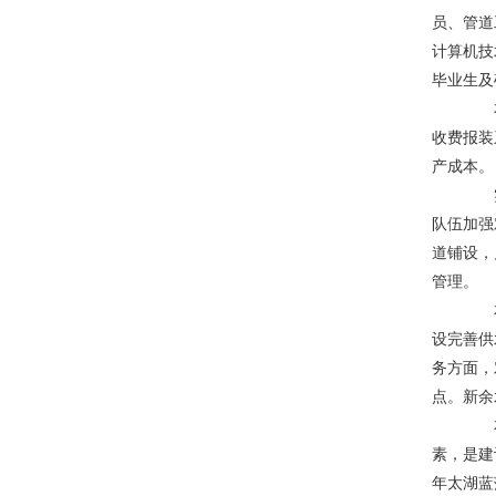
员、管道
计算机技
毕业生及
本集
收费报装
产成本。
实行
队伍加强
道铺设，
管理。
本集
设完善供
务方面，
点。新余
本集
素，是建
年太湖蓝