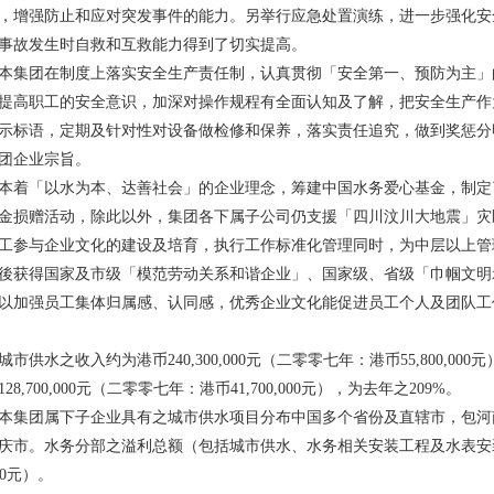
，增强防止和应对突发事件的能力。另举行应急处置演练，进一步强化安
事故发生时自救和互救能力得到了切实提高。
团在制度上落实安全生产责任制，认真贯彻「安全第一、预防为主」
提高职工的安全意识，加深对操作规程有全面认知及了解，把安全生产作
示标语，定期及针对性对设备做检修和保养，落实责任追究，做到奖惩分
团企业宗旨。
「以水为本、达善社会」的企业理念，筹建中国水务爱心基金，制定
金损赠活动，除此以外，集团各下属子公司仍支援「四川汶川大地震」灾
工参与企业文化的建设及培育，执行工作标准化管理同时，为中层以上管
後获得国家及市级「模范劳动关系和谐企业」、国家级、省级「巾帼文明
以加强员工集体归属感、认同感，优秀企业文化能促进员工个人及团队工
供水之收入约为港币240,300,000元（二零零七年：港币55,800,00
28,700,000元（二零零七年：港币41,700,000元），为去年之209%。
团属下子企业具有之城市供水项目分布中国多个省份及直辖市，包河
庆市。水务分部之溢利总额（包括城市供水、水务相关安装工程及水表安装）约
000元）。