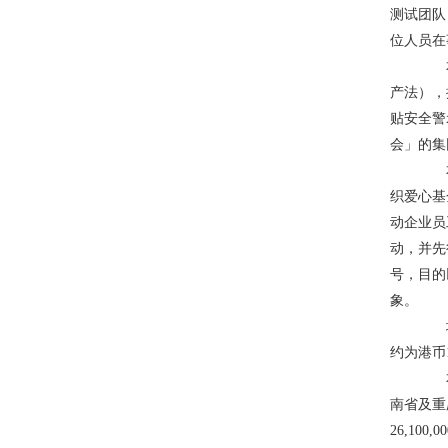
测试团队
位人员在
本集
产法），
贴安全警
会」的集
本着
织爱心基
动企业员
动，并先
号，目的
象。
城市
约为港币1
本集
南省及重
26,100,