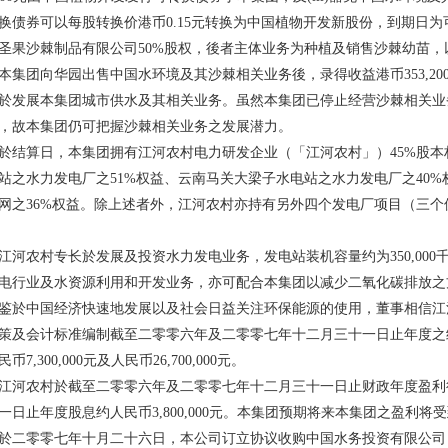
换债券可以每股转换价港币0.15元转换为中国植物开发新股份，到期日
圣果沙棘制品有限公司50%股权，後者主体业务为种植及销售沙棘幼苗
团向华园出售中国水环境及其沙棘相关业务後，录得收益港币353,200
於发展本集团城市供水及其相关业务。虽然本集团已停止经营沙棘相关业
，故本集团仍可把握沙棘相关业务之发展潜力。
算日，本集团拥有江河农村电力研发企业（「江河农村」）45%股本
站之水力发电厂之51%权益、云南马关大梁子水电站之水力发电厂之40%
网之36%权益。除上述者外，江河农村亦持有另外四个发电厂项目（三
农村专长於发展及投资水力发电业务，发电站装机容量约为350,000
电行业及水资源利用和开发业务，亦可配合本集团以减少二氧化碳排放之
中国经济快速地发展以及社会日益关注环保能源的使用，董事相信江
策及会计标准编制截至二零零六年及二零零七年十二月三十一日止年度之
7,300,000元及人民币26,700,000元。
农村於截至二零零六年及二零零七年十二月三十一日止财政年度盈利
一日止年度股息约人民币3,800,000元。本集团预期将来本集团之盈利将
零零七年十月二十六日，本公司订立协议收购中国水务投资有限公司（「