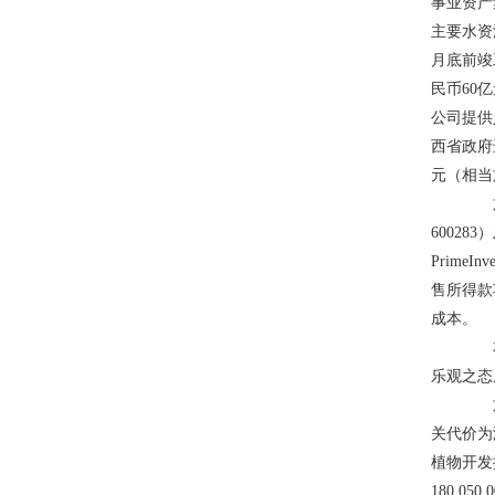
事业资产
主要水资
月底前竣
民币60
公司提供
西省政府
元（相当
於结
60028
PrimeI
售所得款项
成本。
本公
乐观之态
於二
关代价为港
植物开发
180,0