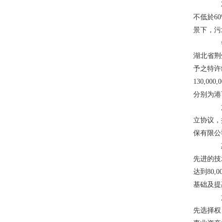
20
不低於6
景下，污
年内
湖北省荆
予之特许
130,
分别为港币1
於二
立协议，
保有限公
惠州
先进的技
达到80
基础及提
於二
先选择权