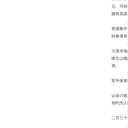
元。可转
拥有高原
本集
资源集中
转换债券
於结
大港水电
南文山电
资。
江河
军环保发
鉴於
认会计政
别约为人民币
江河
二月三十
於二