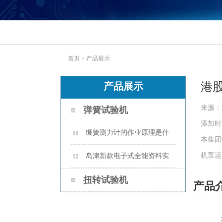
首页
>
产品展示
港股
产品展示
来源：
弹簧试验机
添加时间:
绷簧测力计的作业原理是什
本集团
么？
机泵运
岛津新款电子式全能资料实
验机AUTOGRAPH AGS-X2 系列
扭转试验机
产品
本集