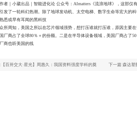
｜小葳出品｜智能进化论 公众号：AImatters《流浪地球》，这部仅
引发了一轮科幻热潮。除了地球发动机、太空电梯、数字生命等宏大的科
熟悉或早有耳闻的黑科技
周知，美国之所以在芯片领域强势，想打压谁就打压谁，原因主要在于
国厂商占了全球80％＋的份额。二是在半导体设备领域，美国厂商占了50
厂商也听美国的线
:
【百卅交大·星光】周惠久：我国资料强度学科的奠
下一篇:
森达塑
产功率