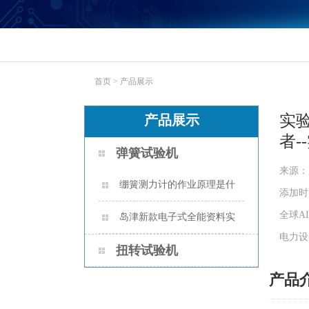
首页
>
产品展示
实
产品展示
者-
弹簧试验机
来源：
绷簧测力计的作业原理是什
添加时间:
全球A
么？
岛津新款电子式全能资料实
电力设
验机AUTOGRAPH AGS-X2 系列
扭转试验机
产品