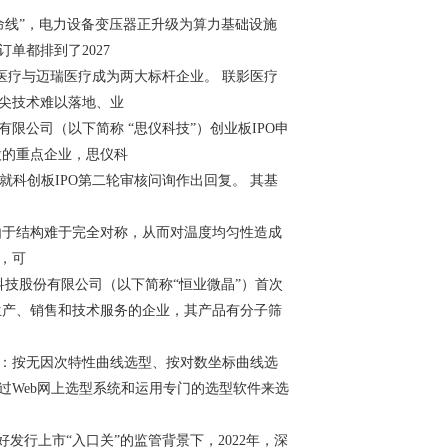
线”，电力设备变压器正升级为算力基础设施
单都排到了2027
医疗与迈瑞医疗成为两大标杆企业。 联影医疗
尖技术难以落地、业
公司（以下简称 “思仪科技”）创业板IPO申
股的重点企业，思仪科
科创板IPO第二轮审核问询作出回复。 其基
于结构难于完全对称，从而对温度均匀性造成
，可
技股份有限公司（以下简称“恒业微晶”）首次
生产、销售和技术服务的企业，其产品有分子筛
：按无因次特性曲线选型、按对数坐标曲线选
过Web网上选型系统和运用专门的选型软件来选
行上市“入口关”的监管背景下，2022年，深