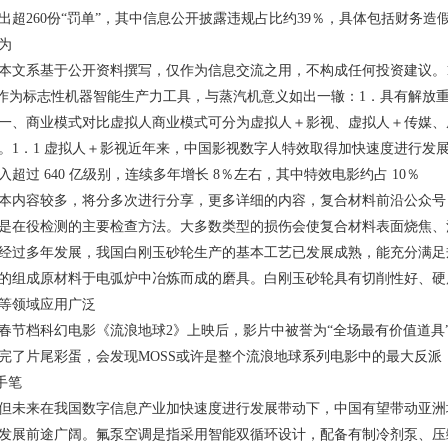
出超260份“罚单”，其中信息公开披露违规占比约39％，具体包括财务
为
系基于公开资料撰写，仅作为信息交流之用，不构成任何投资建议。1．C
GPT作为标志性机器智能生产力工具，与蒸汽机意义如出一辙：1．具有解放
商业模式对比虚拟人商业模式可分为虚拟人＋影视、虚拟人＋传媒、
。1．1 虚拟人＋影视近年来，中国影视数字人特效取得加快速度进行发展
入超过 640 亿级别，连续多年增长 8％左右，其中特效电影约占 10％
容较多，将分多次进行分享，更多详细的内容，复合材料前沿公众号
是在役检测的主要检查方法。大多数类型的损伤会使复合材料表面烧焦、
多年发展，我国白刚玉砂轮生产的基本工艺已发展成熟，能充分满足
的组成原材料于电弧炉中冶炼而成的磨具。白刚玉砂轮具有切削性好、硬
等领域应用广泛
档科幻电影《流浪地球2》上映后，影片中被誉为“全场最有价值道具”的
完了片尾彩蛋，会发现MOSS或许是整个流浪地球系列电影中的最大反
手笔
来在我国数字信息产业加快速度进行发展带动下，中国有望带动亚洲
发展前途广阔。氟泵空调是指采用智能双循环设计，配备有制冷剂泵、压