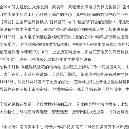
AI算力建设进入爆发期，高功率、高稳定的供电成为算力集群的“生命
目前大量变压器工厂已经处于满产的状态，其中部分面向数据中心的业务订
要】在国产医疗器械从“替代进口”向“引领全球”跨越的浪潮中，联影
像设备的技术突破立足，是国产替代向高端延伸的领军人物，却难逃高精
月26日，国内电子测量仪器领域有突出贡献的公司中电科思仪科技股份有限
交所受理。 作为国务院国资委实际控制、中国电子科技集团有限公司控
道作者 华泰诗 2月10日，上交所官网显示，来自江苏淮安的汉邦科技就
“色谱仪”，这是一种用来分离和纯化化学物质的设备
不对称 高低温试验箱的结构在很大程度上影响工作中间温度均匀，由
。大门在前，空调箱在后部，上送风下回风。显然这种结构左右对称性好
月6日，深交所网站发布了重要的公告，宣布终止对上海恒业微晶材料科
股票并在创业板上市的审核。 恒业微晶是一家分子筛有关产品的研发、
箱风机选型是一个技术性很强的工作，具体的选型方法也很多，比如
因次特性曲线或性能表选型、变型选型、按管网阻力选型等，目前还有通
证研》南方资本中心 冷云／作者 易溪 南江／风控在多管齐下从严把好发