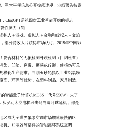
造假、重大事项信息公开披露违规、业绩预告披露
hatGPT是第四次工业革命开始的标志
重复性脑力（知
虚拟人＋游戏、虚拟人＋金融和虚拟人＋文旅
，部分特效大片获得市场认可。2019年中国影
！复合材料的无损检测外观检测（目测检查）
污染、凹陷、穿透、磨损或碎裂，使损伤可见
规模化生产需求。白刚玉砂轮指以工业铝氧粉
度高、环保等优势，在塑料制品、家具制造、
智能量子计算机MOSS（代号550W）火了！
派，从发动太空电梯袭击到制造月球危机，都是
地区成为全世界氟泵空调市场增速最快的区
缩机、贮液器等部件的智能循环系统空调