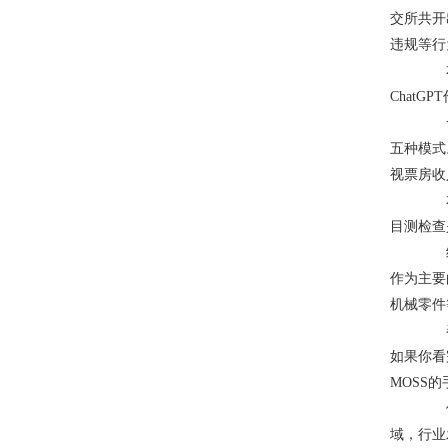
交所共开
违规等行
本文
Chat
一、
五种模式
视票房收
本内
目测检查
经过
作为主要
机械零件
春节
如果你看
MOSS的
但未
域，行业