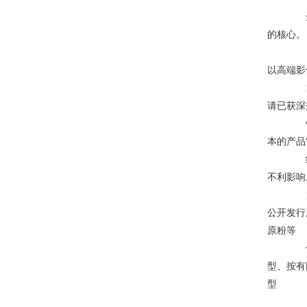
全球
的核心。
【摘
以高端影
12
请已获深
铅笔
本的产品
结构
不利影响
11
公开发行
原粉等
干燥
型、按有
型
《金