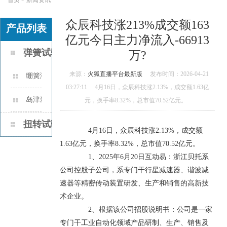
众辰科技涨213%成交额163
产品列表
亿元今日主力净流入-66913
弹簧试验机
万?
来源：
火狐直播平台最新版
发布时间：2026-04-21
绷簧测力计的作业原理是什
03:27:11
4月16日，众辰科技涨2.13%，成交额1.63亿
么？
岛津新款电子式全能资料实
元，换手率8.32%，总市值70.52亿元。
验机AUTOGRAPH AGS-X2 系列
扭转试验机
4月16日，众辰科技涨2.13%，成交额
1.63亿元，换手率8.32%，总市值70.52亿元。
1、2025年6月20日互动易：浙江贝托系
公司控股子公司，系专门干行星减速器、谐波减
速器等精密传动装置研发、生产和销售的高新技
术企业。
2、根据该公司招股说明书：公司是一家
专门干工业自动化领域产品研制、生产、销售及