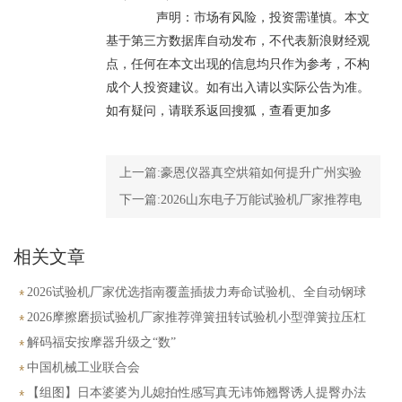
声明：市场有风险，投资需谨慎。本文
基于第三方数据库自动发布，不代表新浪财经观
点，任何在本文出现的信息均只作为参考，不构
成个人投资建议。如有出入请以实际公告为准。
如有疑问，请联系返回搜狐，查看更加多
上一篇:
豪恩仪器真空烘箱如何提升广州实验
室干燥效率？
下一篇:
2026山东电子万能试验机厂家推荐电
子压力试验机万能拉伸拉力材料塑料厂家优
相关文章
选指南！
2026试验机厂家优选指南覆盖插拔力寿命试验机、全自动钢球
冲击、高低温拉力落球冲击摩擦系数
2026摩擦磨损试验机厂家推荐弹簧扭转试验机小型弹簧拉压杠
杆式四球摩擦磨损数显式扭转自动厂家优选指南！
解码福安按摩器升级之“数”
中国机械工业联合会
【组图】日本婆婆为儿媳拍性感写真无讳饰翘臀诱人提臀办法